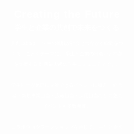
Creating the Future
学生と企業の共創で未来をつくる
共創Laboは
「学生の挑戦が社会とつながる瞬間をつ
くる」ことをテーマに、
学生と企業の出会いと共創
を支援する
関西最大級の学生コミュニティです。
学生同士が気軽に交流できるイベントに加え、
経営
者・新規事業担当・広報担当・採用担当などの交流
イベントも多数開催。
コラボ企画やワークショップを通じて、
学生と企業